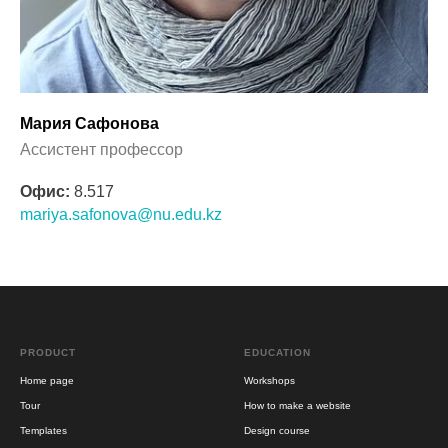
Мария Сафонова
Ассистент профессор
Офис:
8.517
mariya.safonova@nu.edu.kz
PRODUCT
EDUCATION
Home page
Workshops
Tour
How to make a website
Templates
Design course