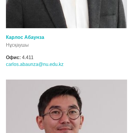
Карлос Абаунза
Нұсқаушы
Офис:
4.411
carlos.abaunza@nu.edu.kz