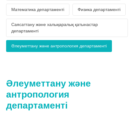
Математика департаменті
Физика департаменті
Саясаттану және халықаралық қатынастар
департаменті
Әлеуметтану және антропология департаменті
Әлеуметтану және
антропология
департаменті