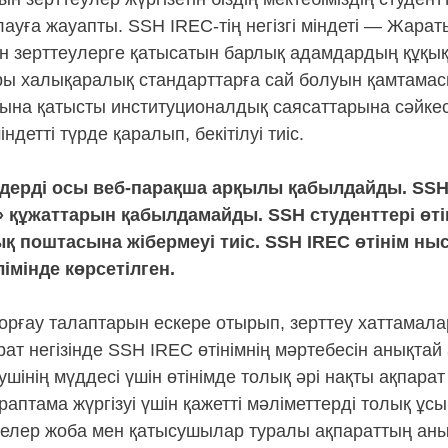
уға жауапты. SSH IREC-тің негізгі міндеті — Жарат
тін зерттеулерге қатысатын барлық адамдардың құқы
ғары халықаралық стандарттарға сай болуын қамтамас
асына қатысты институционалдық саясаттарына сәйкес
етті түрде қаралып, бекітілуі тиіс.
імдерді осы веб-парақша арқылы қабылдайды. SSH
» құжаттарын қабылдамайды. SSH студенттері өт
қ поштасына жібермеуі тиіс. SSH IREC өтінім ны
імінде көрсетілген.
рғау талаптарын ескере отырып, зерттеу хаттамалары
ат негізінде SSH IREC өтінімнің мәртебесін анықтай
інің мүддесі үшін өтінімде толық әрі нақты ақпарат
араптама жүргізуі үшін қажетті мәліметтерді толық ұ
елер жоба мен қатысушылар туралы ақпараттың анық әр