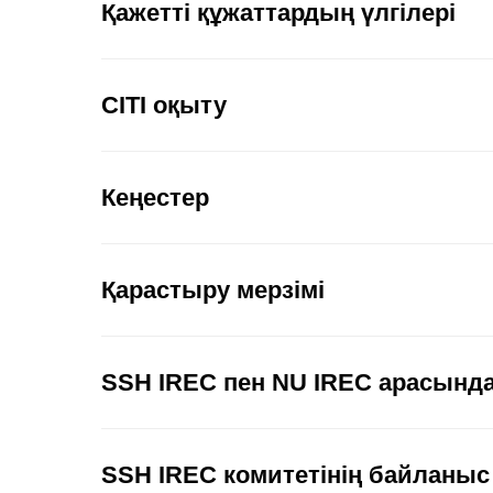
Қажетті құжаттардың үлгілері
CITI оқыту
Кеңестер
Қарастыру мерзімі
SSH IREC пен NU IREC арасынд
SSH IREC комитетінің байланыс