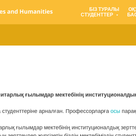
БІЗ ТУРАЛЫ
ОҚ
СТУДЕНТТЕР
БА
итарлық ғылымдар мектебінің институционалдық 
а студенттеріне арналған. Профессорларға
осы
парақ
рлық ғылымдар мектебінің институционалдық зерттеу
 зерттеулер жүргізетін біздің мектебіміздің студент