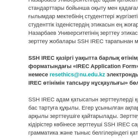
стандарттары бойынша оқыту мен қадағала
ғылымдар мектебінің студенттері жүргізе
студенттік ізденістердің этикасын ең жо
Назарбаев Университетінің зерттеу этик
зерттеу жобалары SSH IREC тарапынан мінд
SSH IREC қазіргі уақытта барлық өтін
форматындағы «IREC Application Form
немесе
resethics@nu.edu.kz
электронды
IREC өтінімін тапсыру нұсқаулығы» бөл
SSH IREC адам қатысатын зерттеулерді қо
бас тартуға құқылы. Егер ұсынылған ақпар
арқылы зерттеушіге қайтарылады. Зерттеуш
кідірістер көбінесе зерттеуші SSH IREC с
грамматика және тыныс белгілеріндегі қат