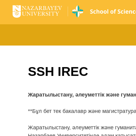
SSH IREC
Жаратылыстану, әлеуметтік және гуман
**Бұл бет тек бакалавр және магистратур
Жаратылыстану, әлеуметтік және гуманита
Назарбаев Университетінде адам қатысатын