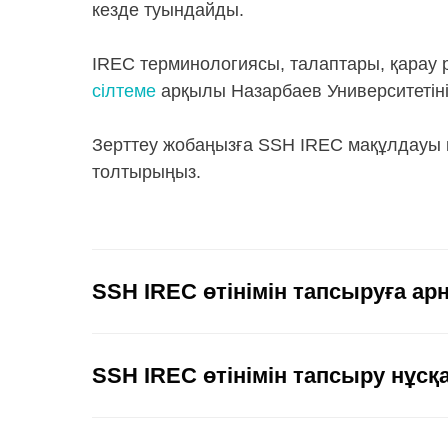
кезде туындайды.
IREC терминологиясы, талаптары, қарау 
сілтеме
арқылы Назарбаев Университетінің
Зерттеу жобаңызға SSH IREC мақұлдауы 
толтырыңыз.
SSH IREC өтінімін тапсыруға а
SSH IREC өтінімін тапсыру нұсқ