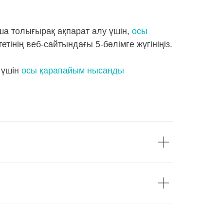
ша толығырақ ақпарат алу үшін,
осы
інің веб-сайтындағы 5-бөлімге жүгініңіз.
 үшін
осы қарапайым нысанды