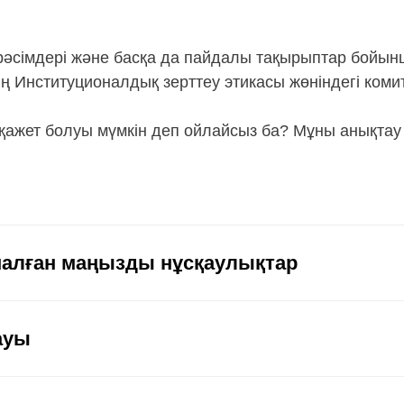
рәсімдері және басқа да пайдалы тақырыптар бойын
 Институционалдық зерттеу этикасы жөніндегі комитет
қажет болуы мүмкін деп ойлайсыз ба? Мұны анықтау
рналған маңызды нұсқаулықтар
ауы