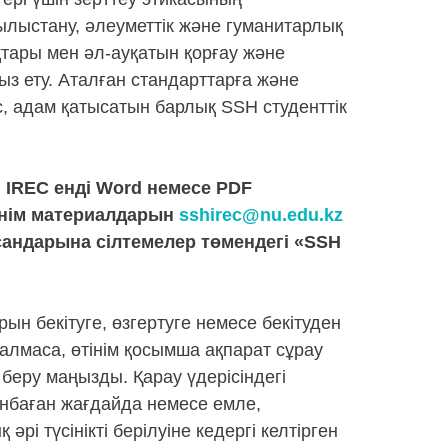
ылыстану, әлеуметтік және гуманитарлық
қтары мен әл-ауқатын қорғау және
ыз ету. Аталған стандарттарға және
, адам қатысатын барлық SSH студенттік
 IREC енді Word немесе PDF
інім материалдарын
sshirec@nu.edu.kz
сандарына сілтемелер төмендегі «SSH
н бекітуге, өзгертуге немесе бекітуден
 алмаса, өтінім қосымша ақпарат сұрау
 беру маңызды. Қарау үдерісіндегі
сынбаған жағдайда немесе емле,
і түсінікті берілуіне кедергі келтірген