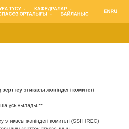
УҒА ТҮСУ
КАФЕДРАЛАР
EN
RU
СПАСӨЗ ОРТАЛЫҒЫ
БАЙЛАНЫС
зерттеу этикасы жөніндегі комитеті
ша ұсынылады.**
 этикасы жөніндегі комитеті
(SSH IREC)
тері үшін зерттеу этикасының