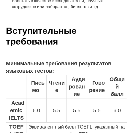
Работать в качестве исследователей, научных
сотрудников или лаборантов, биологов и т.д.
Вступительные
требования
Минимальные требования результатов
языковых тестов:
Ауди
Общи
Пись
Чтени
Гово
рован
й
мо
е
рение
ие
балл
Acad
emic
6.0
5.5
5.5
5.5
6.0
IELTS
TOEF
Эквивалентный балл TOEFL, указанный на