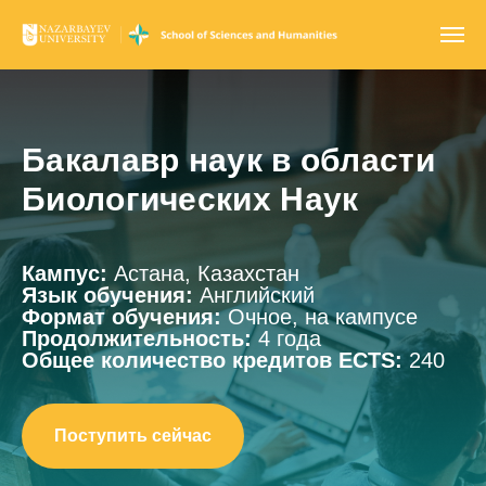
Бакалавр наук в области
Биологических Наук
Кампус:
Астана, Казахстан
Язык обучения:
Английский
Формат обучения:
Очное, на кампусе
Продолжительность:
4 года
Общее количество кредитов ECTS:
240
Поступить сейчас