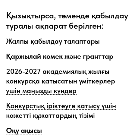
Қызықтырса, төменде қабылдау
туралы ақпарат берілген:
Жалпы қабылдау талаптары
Қаржылай көмек және гранттар
2026-2027 академиялық жылғы
конкурсқа қатысатын үміткерлер
үшін маңызды күндер
Конкурстық іріктеуге катысу үшін
кажетті құжаттардың тізімі
Оқу ақысы