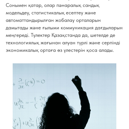
Сонымен қатар, олар пәнаралық сандық
модельдеу, статистикалық есептеу және
автоматтандырылған жобалау орталарын
дамытады және ғылыми коммуникация дағдыларын
меңгереді. Түлектер Қазақстанда да, шетелде де
технологиялық жағынан алуан түрлі және серпінді
экономикалық ортаға өз үлестерін қоса алады.