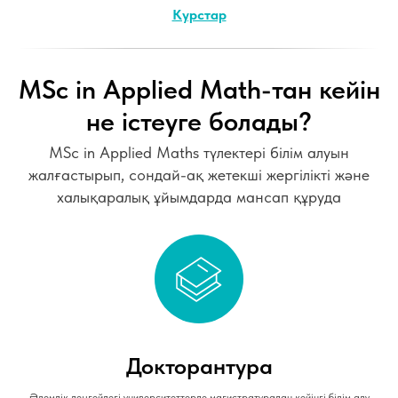
Курстар
MSc in Applied Math-тан кейін
не істеуге болады?
MSc in Applied Maths түлектері білім алуын
жалғастырып, сондай-ақ жетекші жергілікті және
халықаралық ұйымдарда мансап құруда
Докторантура
Әлемдік деңгейдегі университеттерде магистратурадан кейінгі білім алу