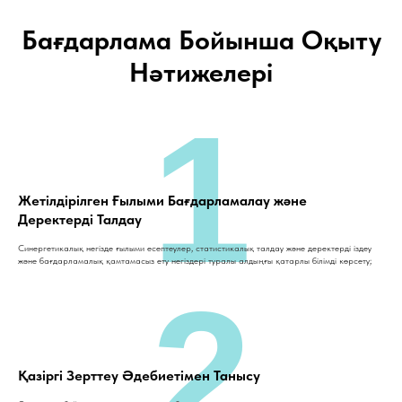
Бағдарлама Бойынша Оқыту
Нәтижелері
1
Жетілдірілген Ғылыми Бағдарламалау және
Деректерді Талдау
Синергетикалық негізде ғылыми есептеулер, статистикалық талдау және деректерді іздеу
және бағдарламалық қамтамасыз ету негіздері туралы алдыңғы қатарлы білімді көрсету;
2
Қазіргі Зерттеу Әдебиетімен Танысу