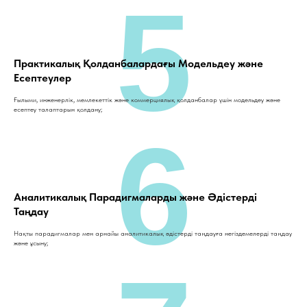
5
Практикалық Қолданбалардағы Модельдеу және
Есептеулер
Ғылыми, инженерлік, мемлекеттік және коммерциялық қолданбалар үшін модельдеу және
есептеу талаптарын қолдану;
6
Аналитикалық Парадигмаларды және Әдістерді
Таңдау
Нақты парадигмалар мен арнайы аналитикалық әдістерді таңдауға негіздемелерді таңдау
және ұсыну;