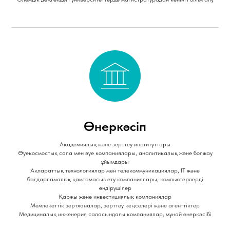
Өнеркәсіп
Академиялық және зерттеу институттары
Әуекосмостық сала мен әуе компаниялары, аналитикалық және болжау
ұйымдары
Ақпараттық технологиялар мен телекоммуникациялар, IT және
бағдарламалық қамтамасыз ету компаниялары, компьютерлерді
өндірушілер
Қаржы және инвестициялық компаниялар
Мемлекеттік зертханалар, зерттеу кеңселері және агенттіктер
Медициналық инженерия саласындағы компаниялар, мұнай өнеркәсібі