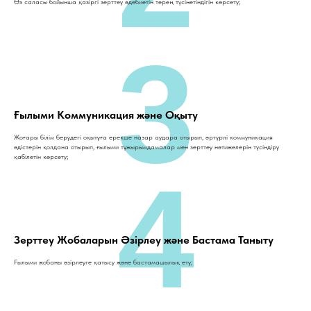
Өз саласы бойынша қазіргі зерттеу әдебиетін терең түсінетіндігін көрсету;
3
Ғылыми Коммуникация және Оқыту
Жоғары білім берудегі оқытуға ерекше назар аудара отырып, әртүрлі коммуникация
әдістерін қолдана отырып, ғылыми тұжырымдамалар мен зерттеу нәтижелерін түсіндіру
қабілетін көрсету;
4
Зерттеу Жобаларын Әзірлеу және Бастама Таныту
Ғылыми жобаны әзірлеуге қатысу және бастамашылық ету;