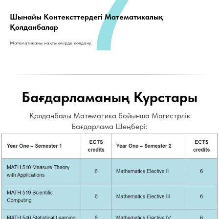
7
Шынайы Контексттердегі Математикалық
Қолданбалар
Математиканы нақты өмірде қолдану.
Бағдарламаның Курстары
Қолданбалы Математика бойынша Магистрлік
Бағдарлама Шеңбері: