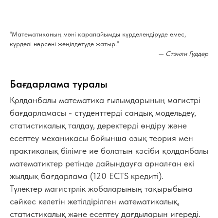
"Математиканың мәні қарапайымды күрделендіруде емес,
күрделі нәрсені жеңілдетуде жатыр."
— Стэнли Гуддер
Бағдарлама туралы
Қолданбалы математика ғылымдарының магистрі
бағдарламасы - студенттерді сандық модельдеу,
статистикалық талдау, деректерді өндіру және
есептеу механикасы бойынша озық теория мен
практикалық білімге ие болатын кәсіби қолданбалы
математиктер ретінде дайындауға арналған екі
жылдық бағдарлама (120 ECTS кредиті).
Түлектер магистрлік жобаларының тақырыбына
сәйкес келетін жетілдірілген математикалық,
статистикалық және есептеу дағдыларын игереді.