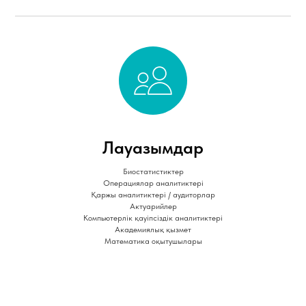
Лауазымдар
Биостатистиктер
Операциялар аналитиктері
Қаржы аналитиктері / аудиторлар
Актуарийлер
Компьютерлік қауіпсіздік аналитиктері
Академиялық қызмет
Математика оқытушылары