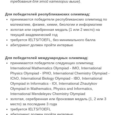
требования для этой категории выше).
Для победителей республиканских олимпиад:
принимаются победители республиканских олимпиад по
математике, физике, химии, биологии и информатике
золотая или серебренная медаль (1 или 2 место) на
текущий академический год
требуется IELTS/TOEFL, без минимального балла
абитуриент должен пройти интервью
Для победителей международных олимпиад:
принимаются победители следующих олимпиад:
International Mathematics Olympiad - IMO, International
Physics Olympiad - IPHO, International Chemistry Olympiad -
IChO, International Biology Olympiad - IBO, International
Olympiad in Informatics - IOI, International Zhautykov
Olympiad in Mathematics, Physics and Informatics,
International Mendeleyev Chemistry Olympiad
золотая, серебренная или бронзовая медаль (1, 2 или 3
место) за последние 3 года
требуется IELTS/TOEFL
абитуриент должен пройти интервью