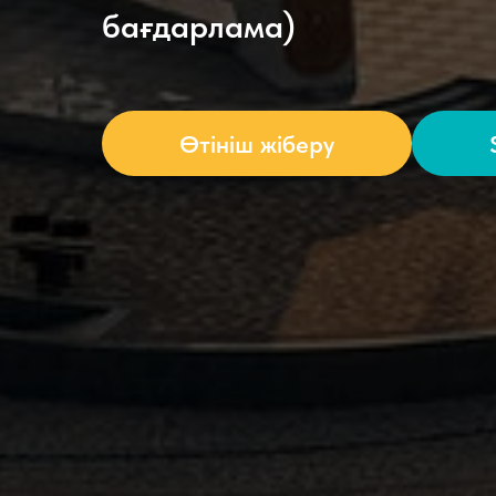
бағдарлама)
Өтініш жіберу