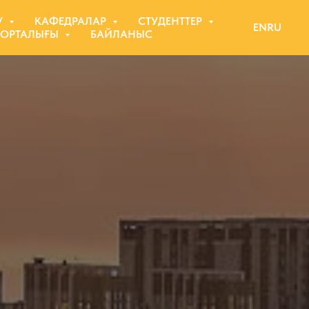
У
КАФЕДРАЛАР
СТУДЕНТТЕР
EN
RU
 ОРТАЛЫҒЫ
БАЙЛАНЫС