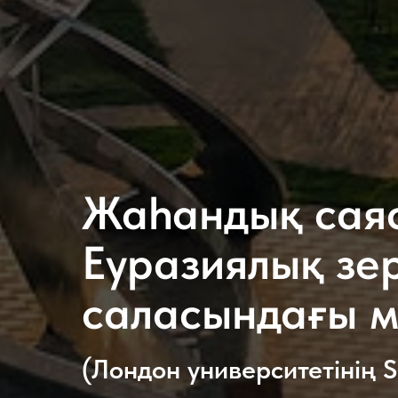
Жаһандық сая
Еуразиялық зе
саласындағы м
(Лондон университетінің 