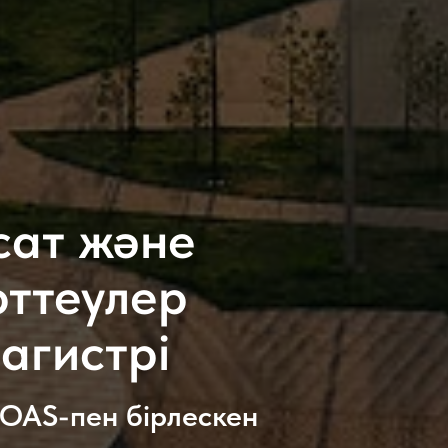
сат және
рттеулер
агистрі
SOAS-пен бірлескен