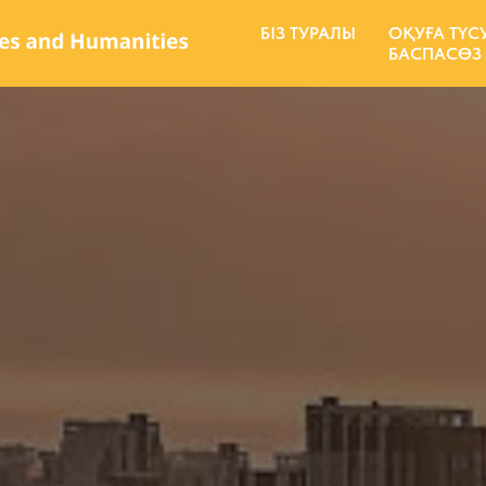
БІЗ ТУРАЛЫ
ОҚУҒА ТҮС
БАСПАСӨЗ