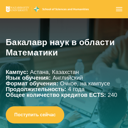
Бакалавр наук в области
Математики
Кампус:
Астана, Казахстан
Язык обучения:
Английский
Формат обучения:
Очное, на кампусе
Продолжительность:
4 года
Общее количество кредитов ECTS:
240
Поступить сейчас