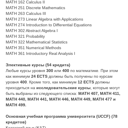
MATH 162 Calculus II
MATH 251 Discrete Mathematics
MATH 263 Calculus III
MATH 273 Linear Algebra with Applications
MATH 274 Introduction to Differential Equations
MATH 302 Abstract Algebra I
MATH 321 Probability
MATH 322 Mathematical Statistics
MATH 351 Numerical Methods
MATH 361 Introductory Real Analysis I
Элективные курсы (54 кредита)
Любые курсы уровня
300
или
400
по математике. При этом
как минимум
24 ECTS
должны быть получены по курсам
уровня
400
. Кроме того, как минимум
12 ECTS
должны
приходиться на
исследовательские курсы
, которые могут
быть выбраны из следующего списка:
MATH 407, MATH 411,
MATH 440, MATH 441, MATH 446, MATH 449, MATH 477 и
MATH 499.
Основная учебная программа университета (UCCF) (78
кредитов)
Казахский язык (KAZ)