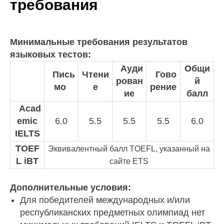
требования
Минимальные требования результатов
языковых тестов:
Ауди
Общи
Пись
Чтени
Гово
рован
й
мо
е
рение
ие
балл
Acad
emic
6.0
5.5
5.5
5.5
6.0
IELTS
TOEF
Эквивалентный балл TOEFL, указанный на
L iBT
сайте ETS
Дополнительные условия:
Для победителей международных и/или
республиканских предметных олимпиад нет