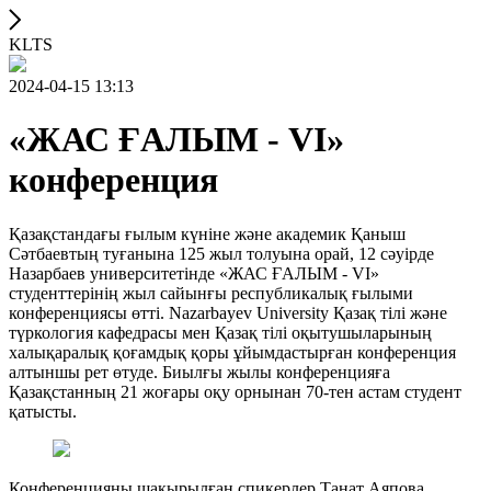
KLTS
2024-04-15 13:13
«ЖАС ҒАЛЫМ - VІ»
конференция
Қазақстандағы ғылым күніне және академик Қаныш
Сәтбаевтың туғанына 125 жыл толуына орай, 12 сәуірде
Назарбаев университетінде «ЖАС ҒАЛЫМ - VІ»
студенттерінің жыл сайынғы республикалық ғылыми
конференциясы өтті. Nazarbayev University Қазақ тілі және
түркология кафедрасы мен Қазақ тілі оқытушыларының
халықаралық қоғамдық қоры ұйымдастырған конференция
алтыншы рет өтуде. Биылғы жылы конференцияға
Қазақстанның 21 жоғары оқу орнынан 70-тен астам студент
қатысты.
Конференцияны шақырылған спикерлер Танат Аяпова,