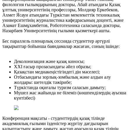
филология ғылымдарының докторы, Абай атындағы Қазақ
ұлттық университетінің профессоры, Молдияр Еркебеков,
Ахмет Ясауи атындағы Түркістан мемлекеттік техникалық
университетінің журналистика кафедрасының доценті, және
Азамат Ешмұхамбетов, Робототехника саласында докторы,
Назарбаев Университетінің ғылыми қызметкері ашты.
Бес параллель пленарлық сессияда студенттер әртүрлі
тақырыптар бойынша баяндамалар жасаған, соның ішінде:
Деколонизация және қазақ киносы;
XXI ғасыр прозасындағы әйел образы;
Қазақстан медиакеңістігіндегі дін мәселесі;
Отбасындағы зорлық-зомбылық және алдын алу
жолдары: шетелдік тәжірибе;
Түркістанда оқиғалы туризм саласын дамыту;
Мүшел жас жайында не білеміз (көшпенділердің ауызша
күнтізбесі)
Конференция мақсаты - студенттердің қазақ тілінде
академиялық ғылыми ізденістер жүргізу дағдыларын
қалыптастыру және дамыту, жастар арасында қазақ тілінің