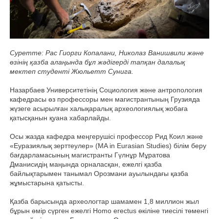
Суретте: Рас Гиорги Копалани, Николаз Ванишвили және
өзінің қазба алаңында бұл жәдігерді тапқан далалық
мектеп студенті Жюльетт Сунига.
Назарбаев Университетінің Социология және антропология
кафедрасы өз профессоры мен магистрантының Грузияда
жүзеге асырылған халықаралық археологиялық жобаға
қатысқанын қуана хабарлайды.
Осы жазда кафедра меңгерушісі профессор Рид Коил және
«Еуразиялық зерттеулер» (MA in Eurasian Studies) білім беру
бағдарламасының магистранты Гүлнұр Мұратова
Дманисидің маңында орналасқан, ежелгі қазба
байлықтарымен танымал Орозмани ауылындағы қазба
жұмыстарына қатысты.
Қазба барысында археологтар шамамен 1,8 миллион жыл
бұрын өмір сүрген ежелгі Homo erectus өкіліне тиесілі төменгі