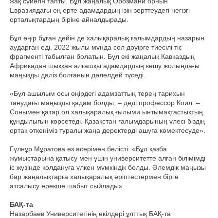
жақ сүйегін тапты. Бұл жаңалық Орозмани орнын
Евразиядағы ең ерте адамдардың ізін зерттеудегі негізгі
орталықтардың біріне айналдырады.
Бұл өңір бұған дейін де халықаралық ғалымдардың назарын
аударған еді. 2022 жылы мұнда сол дәуірге тиесілі тіс
фрагменті табылған болатын. Бұл екі жаңалық Кавказдың
Африкадан шыққан алғашқы адамдардың көшу жолындағы
маңызды дәліз болғанын дәлелдей түседі.
«Бұл ашылым осы өңірдегі адамзаттың терең тарихын
танудағы маңызды қадам болды, – деді профессор Коил. –
Сонымен қатар ол халықаралық ғылыми ынтымақтастықтың
құндылығын көрсетеді. Қазақстан ғалымдарының үлесі біздің
ортақ өткеніміз туралы жаңа деректерді ашуға көмектесуде».
Гүлнұр Мұратова өз әсерімен бөлісті: «Бұл қазба
жұмыстарына қатысу мен үшін университетте алған білімімді
іс жүзінде қолдануға үлкен мүмкіндік болды. Әлемдік маңызы
бар жаңалықтарға халықаралық әріптестермен бірге
атсалысу ерекше шабыт сыйлады».
БАҚ-та
Назарбаев Университетінің өкілдері ұлттық БАҚ-та