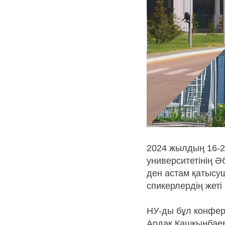
2024 жылдың 16-
университетінің Ә
ден астам қатысу
спикерлердің жет
НУ-ды бұл конфер
Ардақ Қашқынбаев