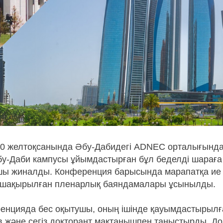
20 желтоқсанында Әбу-Дабидегі ADNEC орталығынд
бу-Даби кампусы ұйымдастырған бұл беделді шараға 
шы жиналды. Конференция барысында марапатқа ие
і шақырылған пленарлық баяндамалары ұсынылды.
енцияда бес оқытушы, оның ішінде қауымдастырыл
 және сегіз докторант мақтанышпен таныстырды. Д