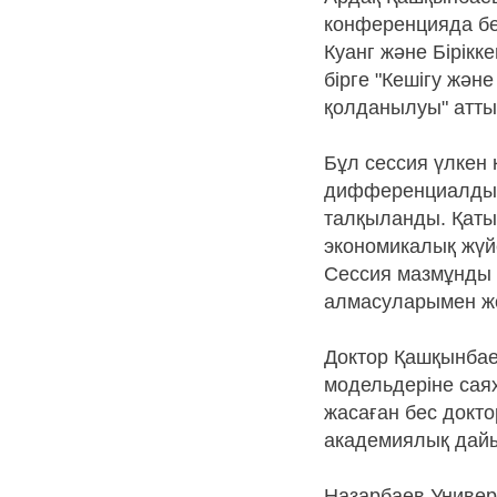
конференцияда бе
Куанг және Бірікк
бірге "Кешігу жә
қолданылуы" атт
Бұл сессия үлкен
дифференциалдық 
талқыланды. Қаты
экономикалық жүйе
Сессия мазмұнды 
алмасуларымен жо
Доктор Қашқынбае
модельдеріне сая
жасаған бес докто
академиялық дайы
Назарбаев Универ