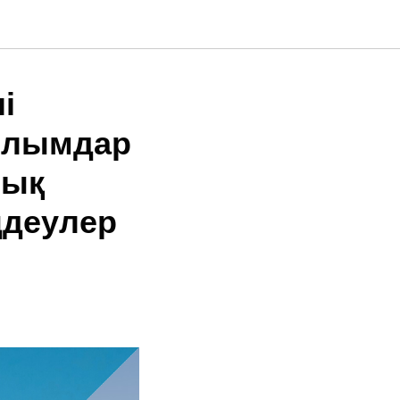
і
ылымдар
лық
ңдеулер