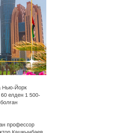
а Нью-Йорк
60 елден 1 500-
 болған
ған профессор
октор Қашқынбаев