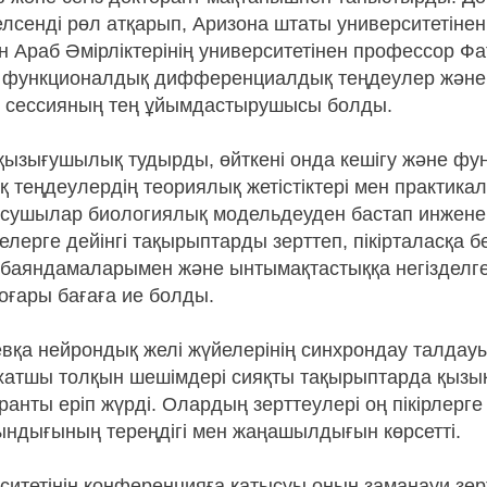
лсенді рөл атқарып, Аризона штаты университетіне
ен Араб Әмірліктерінің университетінен профессор 
не функционалдық дифференциалдық теңдеулер жән
ы сессияның тең ұйымдастырушысы болды.
 қызығушылық тудырды, өйткені онда кешігу және ф
теңдеулердің теориялық жетістіктері мен практика
сушылар биологиялық модельдеуден бастап инжене
лерге дейінгі тақырыптарды зерттеп, пікірталасқа б
баяндамаларымен және ынтымақтастыққа негізделген
ғары бағаға ие болды.
вқа нейрондық желі жүйелерінің синхрондау талдау
хатшы толқын шешімдері сияқты тақырыптарда қыз
ранты еріп жүрді. Олардың зерттеулері оң пікірлерг
ндығының тереңдігі мен жаңашылдығын көрсетті.
ситетінің конференцияға қатысуы оның заманауи зер