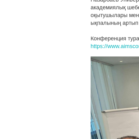
академиялық шебе
оқытушылары мен 
ықпалының артып к
Конференция тура
https://www.aimsco