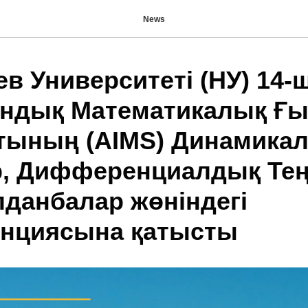
News
в Университеті (НУ) 14-ш
ндық Математикалық Ғ
тының (AIMS) Динамика
, Дифференциалдық Те
лданбалар жөніндегі
нциясына қатысты