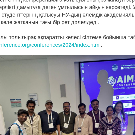
рлікті дамытуға деген ұмтылысын айқын көрсетеді. 
студенттерінің қатысуы НУ-дың әлемдік академиял
еле жатқанын тағы бір рет дәлелдеді.
лы толығырақ ақпаратты келесі сілтеме бойынша та
nference.org/conferences/2024/index.html
.