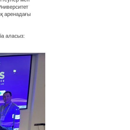
Университет
ық аренадағы
ба аласыз: