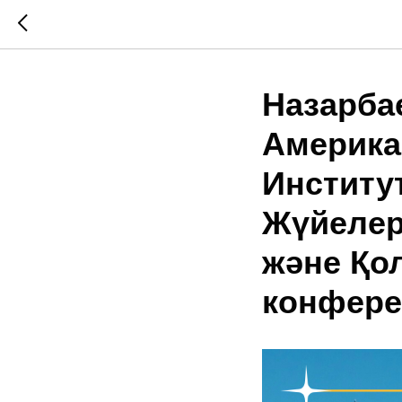
Назарбае
Америка
Институ
Жүйелер
және Қо
конфере