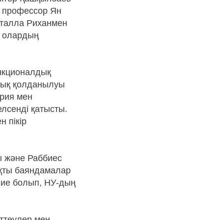
н профессор Ян
Фаталла Риханмен
е олардың
ункционалдық
лық қолданылуы
рия мен
елсенді қатысты.
 пікір
ы және Раббиес
ықты баяндамалар
е ие болып, НУ-дың
ттеулер мен