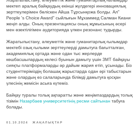
Жаратылыстану, әлеуметтік және гуманитарлық ғылымдар
мектеп аралық байқаудың екінші жүлдегері инновациялық
зерттеулерімен бөліскен Айша Тұрсынқожа болды. Ал"
People 's Choice Award" сыйлығын Мұхаммед Салман Киани
жеңіп алды. Оның презентациясы оның жұмысының әсері
мен өзектілігімен аудиторияда үлкен резонанс тудырды.
Жаратылыстану, әлеуметтік және гуманитарлық ғылымдар
мектебі озық ғылыми зерттеулерді дамытуға бағытталған,
академиялық ортада және одан тыс жерлерде
көшбасшылардың келесі буынын дамыту үшін 3MT байқауы
сияқты платформаларды әр дайым жария етіп, ұсынады. Біз
студенттеріміздің болашақ жарыстарда одан әрі табыстарын
және олардың өз салаларында білімді дамытуға қосқан
үлесінің жемісін асыға күтеміз.
Байқау туралы толық ақпаратты және жеңімпаздардың толық
тізімін
Назарбаев университетінің ресми сайтынан
табуға
болады.
01.10.2024
ЖАҢАЛЫҚТАР