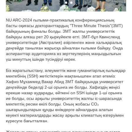
NU ARC-2024 ғылыми-практикалық конференциясының
басты оқиғасы докторанттардың "Three Minute Thesis"(3MT)
байқауының финалы болды. 3MT жалпы университеттік
байқауы алғаш рет 20 қыркүйекте өтті. 3MT-бұл Квинсленд
университетінде (Австралия) әзірленген және халықаралық
деңгейде танылған жарысқа айналған ғылыми байқау. Онда
аспиранттар аудиторияға өз зерттеулерінің маңыздылығын
үш минуттың ішінде түсіндіруі керек.
Біз жаратылыстану, әлеуметтік және гуманитарлық ғылымдар
мектебінің (SSH) жетістіктерін мақтанышпен атап өтеміз:
Хафиз Мұхаммед Вакар Абид 3MT байқауында университет
деңгейінде беделді 2-ші орынға ие болды. Хафиздің жеңісі
ерекше назар аударады, өйткені ол SSH ішінде 1-ші орынға
ие болды, осы арқылы университеттің жалпы іс-шарасында
мектептің ресми өкілі болды. Оның жобасы CO₂
шығарындыларын құнды өнімдерге айналдыра алатын
кеуекті материалдарды жасау арқылы климаттың өзгеруімен
күресуге бағытталған.